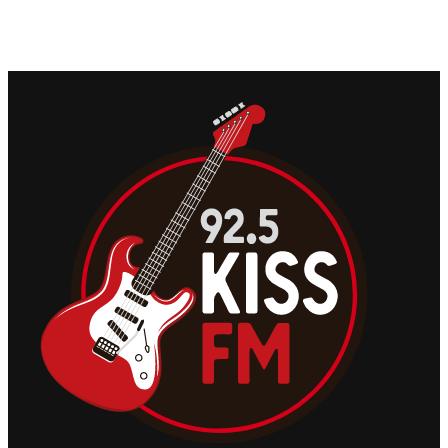
Com um novo ano, vem uma nova lista de indicados para o
lendário Rock & Roll Hall of Fame.