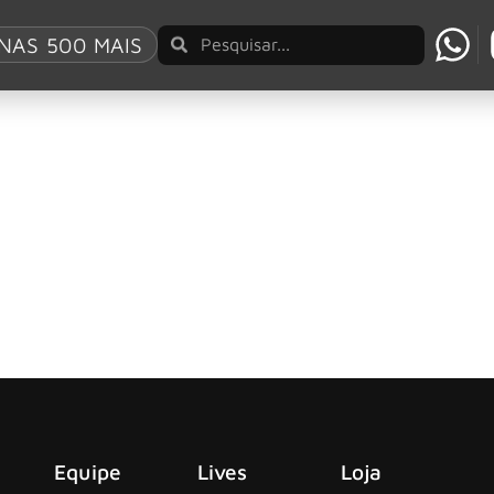
NAS 500 MAIS
show de abertura em São Paulo
rcada para o dia 23 de novembro, no Allianz Parque, fica ca
 em São Paulo
arcada para o dia 23 de novembro, no Allianz Parque, conta
Equipe
Lives
Loja