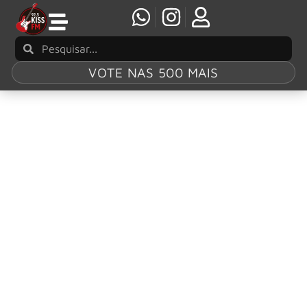
VOTE NAS 500 MAIS
Tag:
Line Up
2025
Monsters of Rock 30 Anos: veja horários,
lineup, itens proibidos e como comprar
ingressos