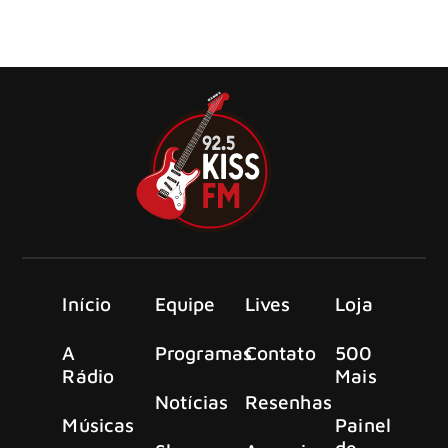
single de seu novo álbum. Referência na bateria e nos
vocais, o músico agora também assume as guitarras e
violões do trabalho.
Início
Equipe
Lives
Loja
A
Programas
Contato
500
Rádio
Mais
Notícias
Resenhas
Músicas
Painel
de