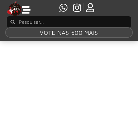
VOTE NAS 500 MAIS
Tag:
“Let the
Night Roll in”
Ivan Busic traz o melhor do blues no
envolvente single, “Let the Night Roll in”
Ivan Busic lança hoje “Let the Night Roll in”, primeiro