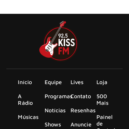
lançado em 29 de agosto de 2025 pelo selo Play It Again
Sam
Início
Equipe
Lives
Loja
A
Programas
Contato
500
Rádio
Mais
Notícias
Resenhas
Músicas
Painel
de
Shows
Anuncie