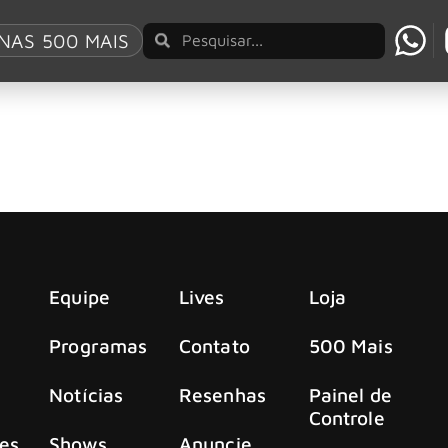
ley
NAS 500 MAIS
 mergulha na vida do falecido vocalista do Alice i
ecovering the Journals of Layne Staley’.
Equipe
Lives
Loja
Programas
Contato
500 Mais
Notícias
Resenhas
Painel de
Controle
es
Shows
Anuncie