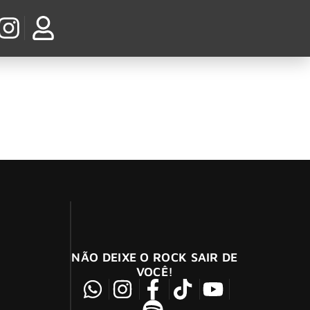
a três shows
 e empolgante carreira solo, é um ícone do
NÃO DEIXE O ROCK SAIR DE
VOCÊ!