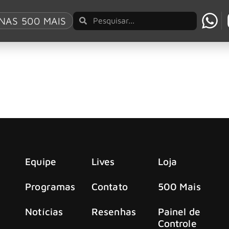
e Grace
NAS 500 MAIS
º disco solo, retorna ao Brasil em dezembro par
a que fundou o Against Me! e atualmente em uma consolidada
cal e de letrista visceral.
Equipe
Lives
Loja
Programas
Contato
500 Mais
Notícias
Resenhas
Painel de
Controle