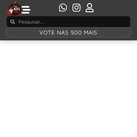
VOTE NAS 500 MAIS
Tag:
lan Rubin
Foo Fighters anunciam Ilan Rubin como novo
baterista após saída de Josh Freese
O Foo Fighters está de baterista novo. A banda liderada
por Dave Grohl confirmou a entrada de Ilan Rubin,
conhecido por seu trabalho com o Nine Inch Nails e
Angels & Airwaves