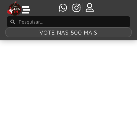
VOTE NAS 500 MAIS
Tag:
Lacuna Coil
Bangers Open Air 2027 anuncia Floor Jansen,
Lacuna Coil e mais
A organização do festival Bangers Open Air deu o pontapé
inicial para a sua próxima edição.