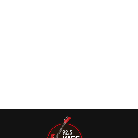
Lacuna Coil: “Muitas pessoas pensam que o
Metal é apenas barulho. É definitivamente
uma falta de cultura musical”, diz Cristina
Scabbia
A vocalista do Lacuna Coil, Cristina Scabbia, conversou
recentemente com Nik Nocturnal e, refletiu sobre como o
Metal ainda continua sendo estereotipado mesmo nos
dias atuais.