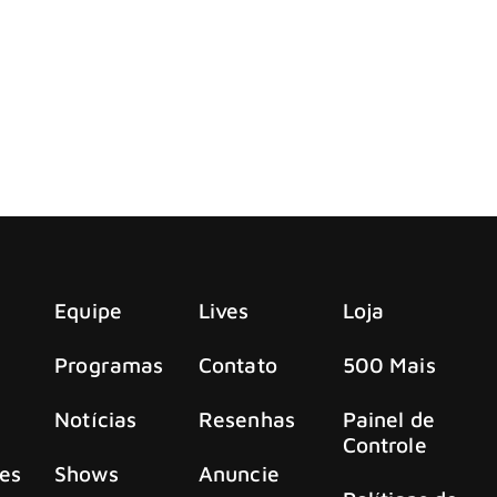
s de Réveillon recém-anunciados.
 novo single, “We’re Onto Something”
e Onto Something”, com participação da estrela country Zach
Equipe
Lives
Loja
Programas
Contato
500 Mais
Notícias
Resenhas
Painel de
Controle
es
Shows
Anuncie