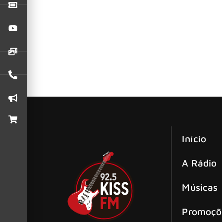
O Kings of Leon encerrará 2025 com dois show
Kings of Leon e Zach Bryan anunciam
O Kings of Leon lançará um novo single, “We’r
Love Tap Records
Início
A Rádio
Músicas
Promoçõ