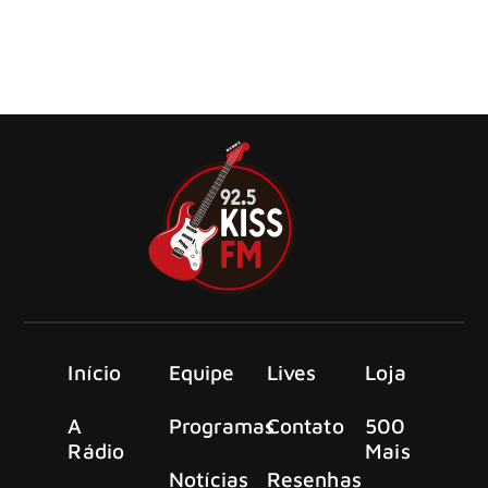
O KISS foi um dos homenageados do Kennedy Center
Honors 2025 que receberam suas medalhas do presidente
dos Estados Unidos, Donald Trump
Início
Equipe
Lives
Loja
A
Programas
Contato
500
Rádio
Mais
Notícias
Resenhas