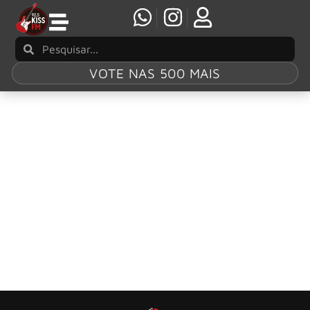
VOTE NAS 500 MAIS
Tag:
Karl Cochran
Karl Cochran, colaborador do KISS, morre em
acidente de carro
Músico também participou dos projetos de Ace Frehley e
Eric Singer.