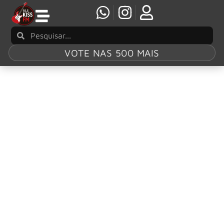
VOTE NAS 500 MAIS
Tag:
Karen Dió
Karen Dió lança o novo single e videoclipe
“Free Yourself”
Após o grande sucesso do seu EP de estreia, My World, a
artista punk-rocker brasileira Karen Dió anuncia o seu
segundo EP, Fugaz, com lançamento previsto para o dia
21 de agosto via Hopeless Records.