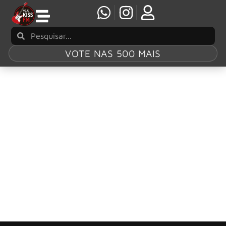
VOTE NAS 500 MAIS
Tag:
Juan Brujo
Morre Juan Brujo, líder do Brujeria, aos 61
anos
O frontman, letrista, líder e membro fundador do Brujeria,
John Lepe, também conhecido como Juan Brujo, morreu
aos 61 anos.