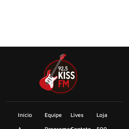
em Nashville
Jon Bon Jovi teve uma atitude heroica ao convencer uma
mulher a não pular de uma ponte, nessa terça-feira (10),
em Nashville, Tennessee.
Início
Equipe
Lives
Loja
A
Programas
Contato
500