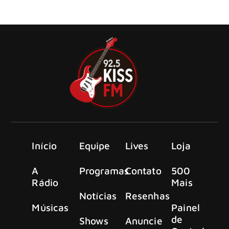
gravadora, Frontiers Music Srl, para relançar dois álbuns
de sua ilustre carreira
Início
Equipe
Lives
Loja
A
Programas
Contato
500
Rádio
Mais
Notícias
Resenhas
Músicas
Painel
de
Shows
Anuncie