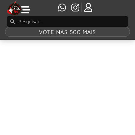
VOTE NAS 500 MAIS
Tag:
Jon
Anderson
Jon Anderson: álbuns ‘Earth Mother Earth’ e
‘Survival & Other Stories’ serão relançados
O ex-vocalista do Yes, Jon Anderson, uniu-se à sua atual