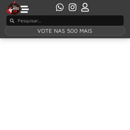
VOTE NAS 500 MAIS
Tag:
Johnny
Monster
Johnny Monster lança EP em parceria com
Clemente Nascimento
Johnny Monster lança hoje o novo EP “Red Star Sessions”.