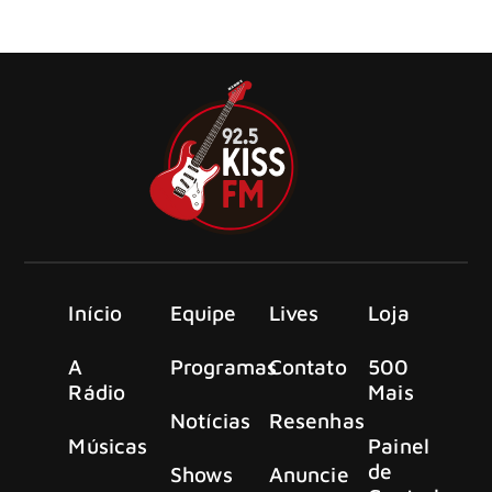
Inspirado na estética e energia crua das icônicasPeel
Sessions do radialista inglês John Peel
Início
Equipe
Lives
Loja
A
Programas
Contato
500
Rádio
Mais
Notícias
Resenhas
Músicas
Painel
de
Shows
Anuncie