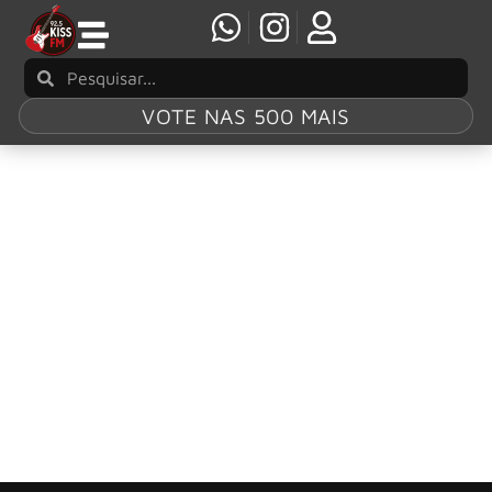
VOTE NAS 500 MAIS
Tag:
John Oates
O drama jurídico de Hall e Oates termina a
portas
A batalha judicial entre Daryl Hall e John Oates foi
resolvida discretamente. Eles entraram em arbitragem
após uma tentativa de Oates