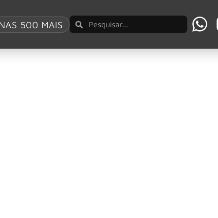
on
NAS 500 MAIS
ós-punk, traz o Public Image Ltd a São Paulo
em outra linguagem musical, decisiva para o pós-punk e para 
o é transferido para o Cine Joia
 lendária banda de John Lydon, ícone punk e ex-líder do Sex
n, retorna ao Brasil após 34 anos