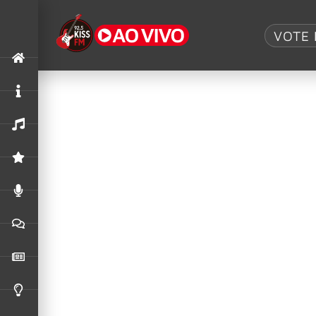
Tag:
John Lyd
VOTE 
John Lydon, voz histórica do punk e p
O PiL transformou a implosão dos Sex Pistols 
depois
Show do Public Image Ltd em São Paul
O show único do Public Image Ltd em São Paulo,
Public Image Ltd, banda de John Lydo