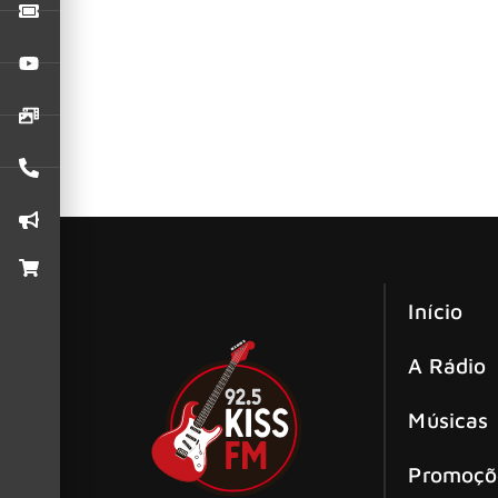
A Maraty coloca fim a uma espera de 34 anos e
Pistols John Lydon
Sex Pistols: “Eles não são os Pistols
Mesmo décadas após sua saída dos Sex Pistols
Início
A Rádio
Músicas
Promoçõ