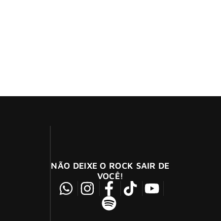
ge Ltd ao Brasil! A banda liderada pelo ex-Sex
sua antiga banda.
NÃO DEIXE O ROCK SAIR DE
VOCÊ!