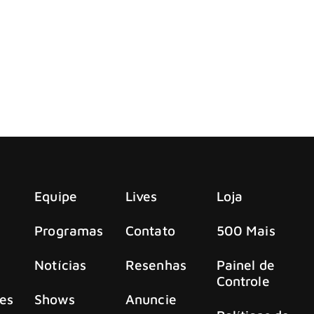
 anuncia para abril de 2026 o retorno da lendária Public Ima
”, dispara John Lydon sobre ex-colegas
, John Lydon ainda não parece ter superado completamente 
Equipe
Lives
Loja
Programas
Contato
500 Mais
Notícias
Resenhas
Painel de
Controle
es
Shows
Anuncie