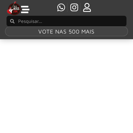
VOTE NAS 500 MAIS
Tag:
Jason Isbell
Michael Stipe e Jason Isbell apresentam
músicas do R.E.M. em comício de Kamala
Harris
Michael Stipe e Jason Isbell se uniram para um set de