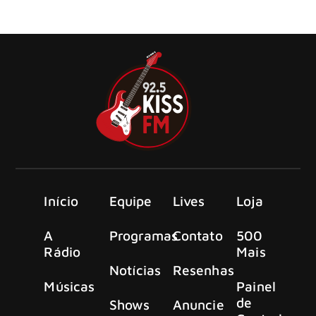
quatro músicas em um comício de campanha em apoio a
Kamala Harris e Tim Walz, em Pittsburgh
Início
Equipe
Lives
Loja
A
Programas
Contato
500
Rádio
Mais
Notícias
Resenhas
Músicas
Painel
de
Shows
Anuncie