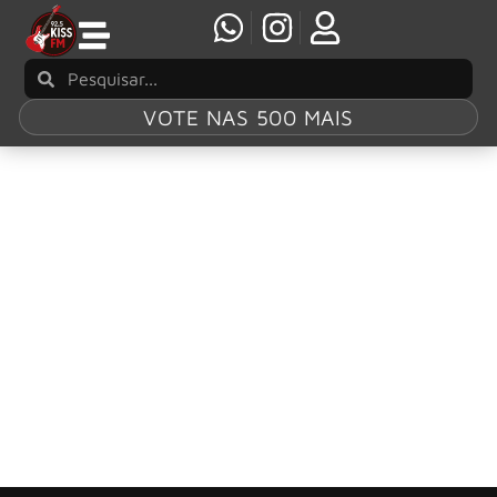
VOTE NAS 500 MAIS
Tag:
Jakob Dylan
Duff McKagan se junta a Jakob Dylan para
cover de “Heroes” de David Bowie
Duff McKagan deu início à sua turnê solo pelos Estados
Unidos na noite desta segunda-feira (4 de novembro) em
Boston