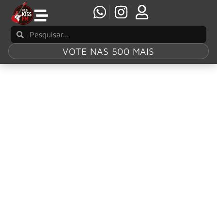
VOTE NAS 500 MAIS
Tag:
It’s a Nice
Day To…Tour
Again!
Billy Idol anuncia dois shows no Brasil em
novembro