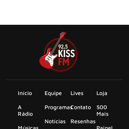
O ícone do rock Billy Idol traz a turnê It’s a Nice Day To…
Tour Again! ao Brasil no mês de novembro.
Início
Equipe
Lives
Loja
A
Programas
Contato
500
Rádio
Mais
Notícias
Resenhas
Músicas
Painel