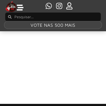
VOTE NAS 500 MAIS
Tag:
Ira!
Ira! celebra ‘Acústico MTV’ com dois shows na
Vibra São Paulo
O Ira! celebra os 20 anos de lançamento do clássico
álbum Acústico MTV com duas apresentações na Vibra
São Paulo, nos dias 09 e 10 de maio.