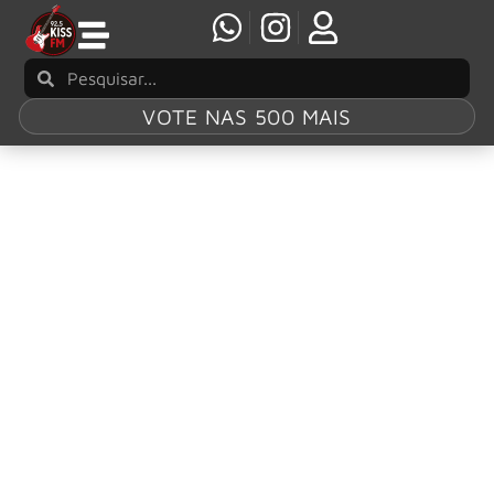
VOTE NAS 500 MAIS
Tag:
“Infanticide
A.I.”
Testament anuncia álbum Para Bellum e lança
single “Infanticide A.I.”
Os veteranos do thrash metal da Bay Area, Testament,