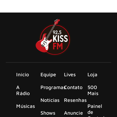
anunciaram o lançamento de seu novo álbum, “Para
Bellum”
Início
Equipe
Lives
Loja
A
Programas
Contato
500
Rádio
Mais
Notícias
Resenhas
Músicas
Painel
de
Shows
Anuncie