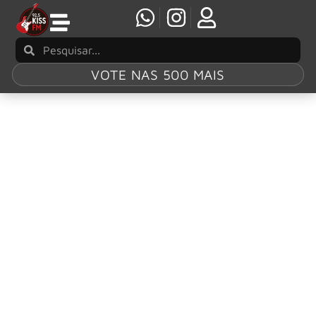
VOTE NAS 500 MAIS
Tag:
Incubus
Incubus revela novo álbum “Something in the
Water”
A banda entregou momentos épicos em sua passagem
pelas principais cidades da América Latina, incluindo
Curitiba e São Paulo