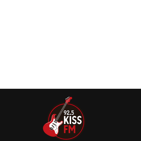
estará no Rock in Rio neste domingo (15)
Incubus anuncia shows solo no Brasil em 2025
Não faz nem um ano que a banda anunciou a regravação
e o relançamento do aclamado álbum, na nova versão
intitulado “Morning View XXIII” (Virgin Music Group),
lançado em 10 de maio de 2024 e que, juntamente com a
nova turnê, é o principal produto de um projeto que
começou de forma despretensiosa em um live streaming
em 2021 em comemoração ao 20º aniversário do disco.