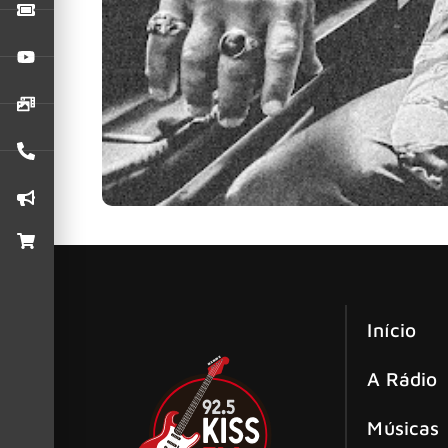
Na última sexta-feira (1º), a dupla de rock v
Início
A Rádio
Músicas