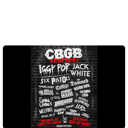
Laurie Anderson, Matt Berninger e Perfume Genius
CBGB Festival terá Iggy Pop, Sex Pistols e
mais de 20 nomes do punk