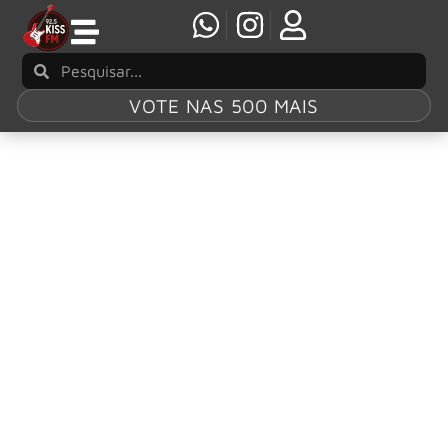
VOTE NAS 500 MAIS
Tag:
Iggy Pop
Anna Calvi revela a eletrizante nova música
“God’s Lonely Man”, com participação de Iggy
Pop
O EP de quatro faixas traz colaborações com Iggy Pop,