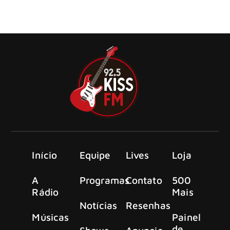
Iggy Pop, o ícone original do punk, anuncia um show ao
vivo imperdível no Alexandra Palace
Início
Equipe
Lives
Loja
A
Programas
Contato
500
Rádio
Mais
Notícias
Resenhas
Músicas
Painel
de