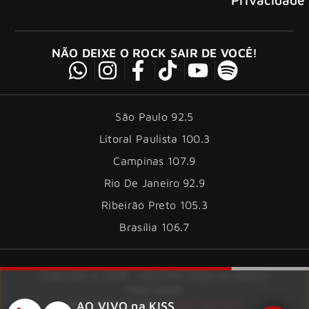
NÃO DEIXE O ROCK SAIR DE VOCÊ!
São Paulo 92.5
Litoral Paulista 100.3
Campinas 107.9
Rio De Janeiro 92.9
Ribeirão Preto 105.3
Brasília 106.7
Copyright © 2026 – KISS FM. Todos os direitos
reservados.
ID7 Studio
Site desenvolvido por
AO VIVO na KISS