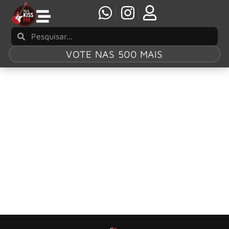
VOTE NAS 500 MAIS
Tag:
Ian Paice
Deep Purple prestes a parar? Lendário
baterista joga a real sobre o futuro da banda
O fim de uma era para o hard rock pode estar mais
próximo do que os fãs gostariam.