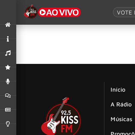
Tag:
I Prevail
VOTE 
I Prevail cancela show no Bangers Op
O Bangers Open Air 2025 sofreu uma mudança 
Início
A Rádio
Músicas
Promoçõ