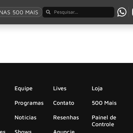
NAS 500 MAIS
en Air e Kamelot fará apresentação dupla
na programação desta quarta-feira (23).
Equipe
Lives
Loja
Programas
Contato
500 Mais
Notícias
Resenhas
Painel de
Controle
es
Shows
Anuncie