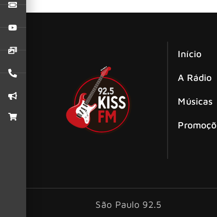
Com o single “60 Ways To Forget People”, a 
Início
A Rádio
Músicas
Promoçõ
São Paulo 92.5