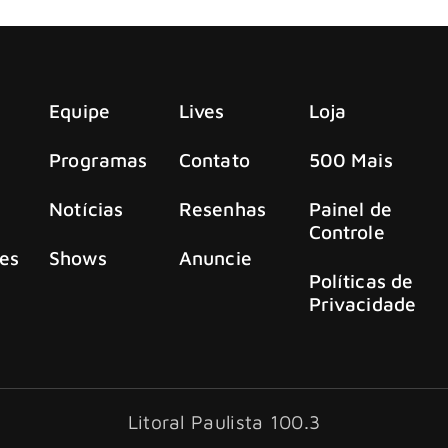
banda de rock multiplatinada e indicada ao GRAMMY® BUSH
Equipe
Lives
Loja
Programas
Contato
500 Mais
Notícias
Resenhas
Painel de
Controle
es
Shows
Anuncie
Políticas de
Privacidade
Litoral Paulista 100.3