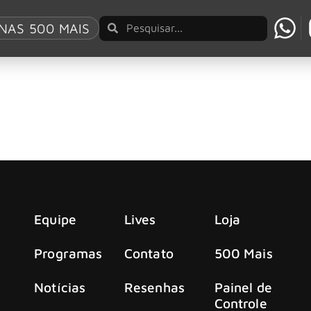
fornia
NAS 500 MAIS
 do sucesso de “Hotel California” por não seguir p
ock em 1976, quando encerraram uma sequência de cinco ano
dos os tempos como “Take it Easy”, “Desperado” e “One of Th
Equipe
Lives
Loja
Programas
Contato
500 Mais
Notícias
Resenhas
Painel de
Controle