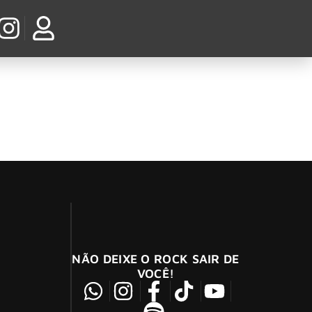
adrões da indústria
s lançando um álbum por ano, incluindo
ese Nights”.
NÃO DEIXE O ROCK SAIR DE
VOCÊ!