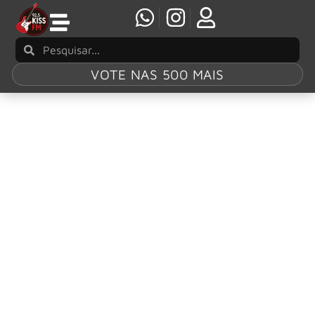
VOTE NAS 500 MAIS
Tag:
Herman
Rarebell
Scorpions: “Para mim, a banda acabou em
1996”, diz ex-baterista Herman Rarebell
Herman Rarebell, ex-baterista do Scorpions, concedeu