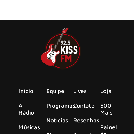
uma entrevista ao canal Talking The Talk With Don e falou
sobre uma possível reunião com seus companheiros de
banda
Início
Equipe
Lives
Loja
A
Programas
Contato
500
Rádio
Mais
Notícias
Resenhas
Músicas
Painel
de