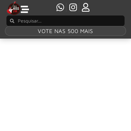
VOTE NAS 500 MAIS
Tag:
Hell
Together
The Sheepdogs lança hoje o novo EP “Hell
Together”
Hoje, os roqueiros canadenses The Sheepdogs lançam seu