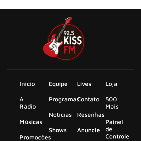
novo EP, Hell Together.
Início
Equipe
Lives
Loja
A
Programas
Contato
500
Rádio
Mais
Notícias
Resenhas
Músicas
Painel
de
Shows
Anuncie
Controle
Promoções