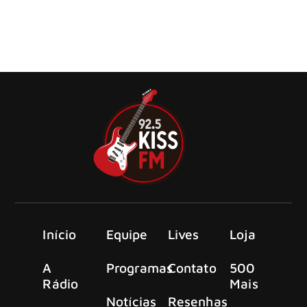
Quando você vai fazer um negócio, é importante que
redija um contrato contendo todas as clausulas
estabelecidas entre você e o comprador.
Início
Equipe
Lives
Loja
A
Programas
Contato
500
Rádio
Mais
Notícias
Resenhas