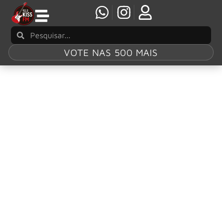
VOTE NAS 500 MAIS
Tag:
Hard Rock
Cafe
Black Sabbath: Hard Rock Cafe detém icônica
guitarra dos primeiros discos e não vai
devolvê-la a Tony Iommi