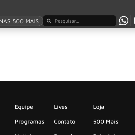
Water Bubbly
NAS 500 MAIS
 filho Jesse Bongiovi, anuncia novo produto à su
o músico Jon Bon Jovi e seu filho Jesse Bongiovi
Equipe
Lives
Loja
Programas
Contato
500 Mais