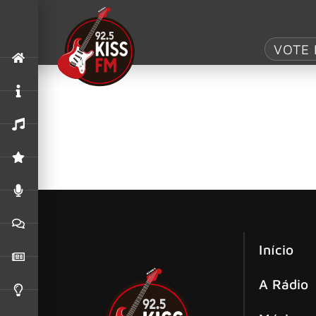
Tag:
Hampton 
VOTE 
Marca de vinho de Jon Bon Jovi e seu
Bubbly
Hampton Water, a marca de vinho cofundada pel
Início
A Rádio