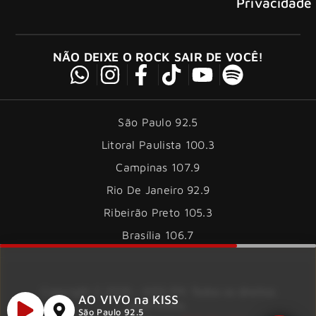
Privacidade
NÃO DEIXE O ROCK SAIR DE VOCÊ!
São Paulo 92.5
Litoral Paulista 100.3
Campinas 107.9
Rio De Janeiro 92.9
Ribeirão Preto 105.3
Brasília 106.7
Copyright © 2026 – KISS FM. Todos os direitos
AO VIVO na KISS
reservados.
São Paulo 92.5