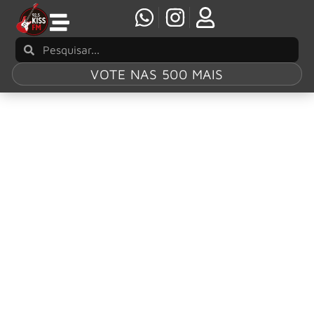
VOTE NAS 500 MAIS
Tag:
guitarrista
Perry Bamonte, guitarrista e tecladista do The
Cure, morre aos 65 anos
Perry Bamonte, guitarrista e tecladista do The Cure,
morreu aos 65 anos “após uma doença recente em casa,
durante o Natal”, segundo publicação da banda nesta
sexta-feira (26). “Quieto, intenso, intuitivo, confiável e