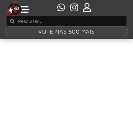
VOTE NAS 500 MAIS
Tag:
“God’s
Lonely Man”
Anna Calvi revela a eletrizante nova música
“God’s Lonely Man”, com participação de Iggy
Pop