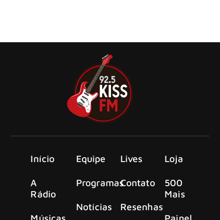
O EP de quatro faixas traz colaborações com Iggy Pop,
Laurie Anderson, Matt Berninger e Perfume Genius
Início
Equipe
Lives
Loja
A
Programas
Contato
500
Rádio
Mais
Notícias
Resenhas
Músicas
Painel