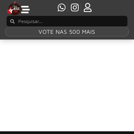
VOTE NAS 500 MAIS
Tag:
Gita
Universal Music Brasil lança edição especial
de “Gita”, de Raul Seixas, em vinil vermelho
Raul Seixas e Paulo Coelho conversavam sob a noite
estrelada de Dias d’Ávila, pequeno município baiano onde
se localizava o sítio da família dos pais do cantor.