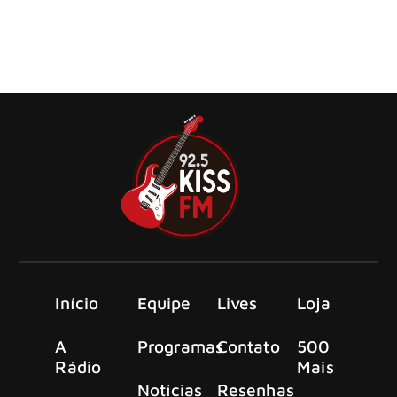
O Korn comemorou o 30º aniversário de seu álbum de
estreia autointitulado no último sábado (05) com um
show especial no BMO Stadium em Los Angeles
Início
Equipe
Lives
Loja
A
Programas
Contato
500
Rádio
Mais
Notícias
Resenhas