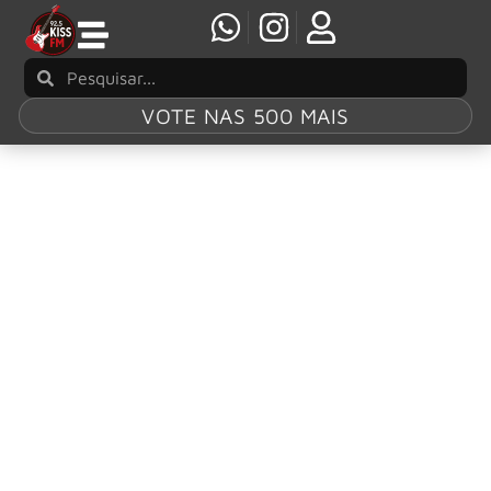
VOTE NAS 500 MAIS
Tag:
Freak on a
Leash
Korn se junta a Amy Lee, do Evanescence,
para “Freak on a Leash”, durante show em Los
Angeles