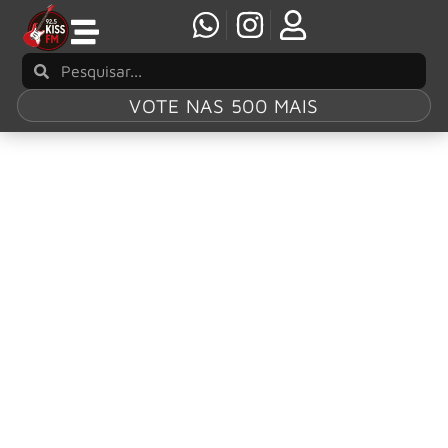
VOTE NAS 500 MAIS
Tag:
Frank Zappa
O álbum ‘Bongo Fury’, de Frank Zappa e
Captain Beefheart, será relançado em março
Para celebrar os 50 anos do álbum ‘Bongo Fury’,
colaboração sentimental de Frank Zappa e Captain
Beefheart em 1975