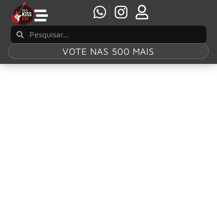
VOTE NAS 500 MAIS
Tag:
Frances
Bean Cobain
Frances Bean Cobain e Riley Hawk anunciam
nascimento do primeiro filho
Frances Bean Cobain e Riley Hawk deram as boas-vindas