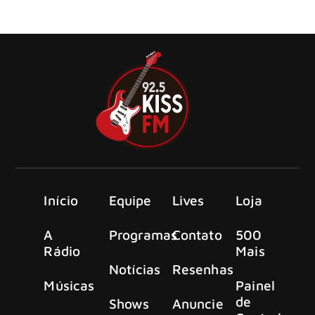
ao seu primeiro filho, um menino chamado Ronin Walker
Cobain Hawk.
Início
Equipe
Lives
Loja
A
Programas
Contato
500
Rádio
Mais
Notícias
Resenhas
Músicas
Painel
de
Shows
Anuncie