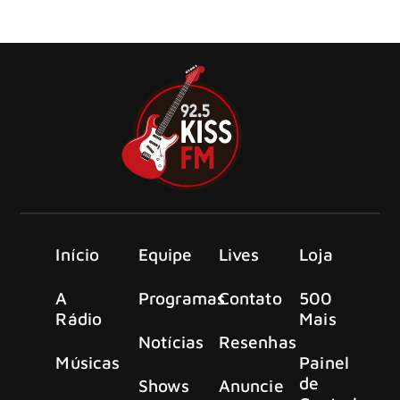
próxima semana, com uma sequência de nove
apresentações no Madison Square Garden, em Nova York.
Início
Equipe
Lives
Loja
A
Programas
Contato
500
Rádio
Mais
Notícias
Resenhas
Músicas
Painel
de
Shows
Anuncie