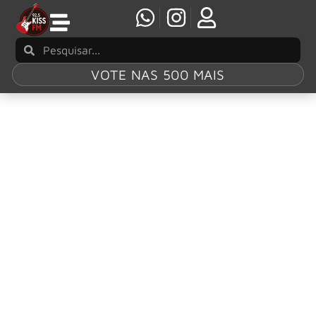
VOTE NAS 500 MAIS
Tag:
Forever Tour
Bon Jovi inicia a Forever Tour na próxima
semana com série de shows no Madison
Square Garden
O Bon Jovi dará início à aguardada Forever Tour na