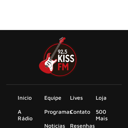
Bon Jovi lançará seu aguardado projeto de duetos,
intitulado ‘Forever (Legendary Edition)’ em 24 de outubro
pela Island Records. ‘Forever’, lançado em março de 2024
Início
Equipe
Lives
Loja
A
Programas
Contato
500
Rádio
Mais
Notícias
Resenhas