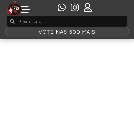
VOTE NAS 500 MAIS
Tag:
‘Forever
(Legendary
Edition)’
Bon Jovi anuncia álbum ‘Forever (Legendary
Edition)’ com convidados