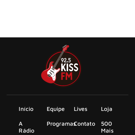
Fontaines D.C., cujo quarto álbum, ROMANCE, foi
aclamado como um dos melhores do ano, consolidando a
banda como uma das mais empolgantes da música
contemporânea. O álbum liderou várias listas de “álbum
do ano” ao redor do mundo, recebeu certificação de ouro
no Reino […]
Início
Equipe
Lives
Loja
A
Programas
Contato
500
Rádio
Mais