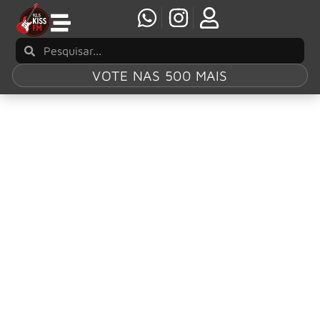
VOTE NAS 500 MAIS
Tag:
Fontaines
D.C.
Fontaines D.C. lançam o single “It’s Amazing
To Be Young”
O ano de 2024 foi decisivo para o quinteto de Dublin