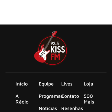
Geddy Lee (baixo, teclados, vocais) e Alex Lifeson
(guitarra, vocais), anunciaram seu retorno aos palcos para
a muito especial Fifty Something Tour no Canadá, EUA e
México em 2026
Início
Equipe
Lives
Loja
A
Programas
Contato
500
Rádio
Mais
Notícias
Resenhas