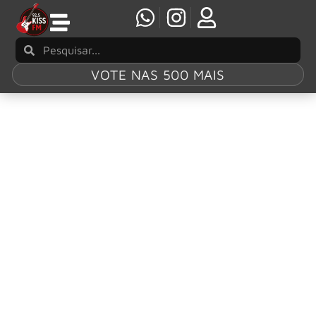
VOTE NAS 500 MAIS
Tag:
Fifty
Something
Rush adia shows nos EUA após Geddy Lee
contrair bronquite
O Rush anunciou o adiamento de dois shows da turnê de