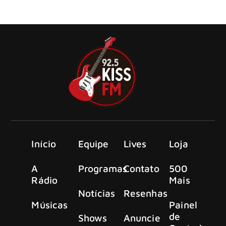
lançaram o videoclipe do primeiro single e faixa-título de
seu próximo álbum de estúdio
Início
Equipe
Lives
Loja
A
Programas
Contato
500
Rádio
Mais
Notícias
Resenhas
Músicas
Painel
de
Shows
Anuncie