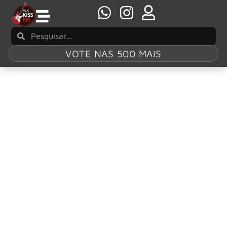
VOTE NAS 500 MAIS
Tag:
‘Far From
God’
MOONSPELL anuncia novo álbum de estúdio
“Far From God”
Os pioneiros portugueses do gothic metal, Moonspell,