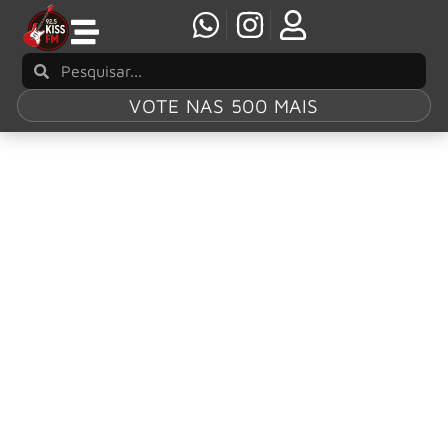
VOTE NAS 500 MAIS
Tag:
Far From
God
Moonspell: banda lança clipe de “Cross Your
Heart” e revela detalhes do novo álbum “Far
From God”