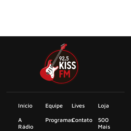
O Moonspell divulgou o videoclipe oficial de “Cross Your
Heart”, faixa de abertura do próximo álbum da banda
portuguesa de dark metal, Far From God, que será
lançado em 3 de julho pela Napalm Records.
Início
Equipe
Lives
Loja
A
Programas
Contato
500
Rádio
Mais