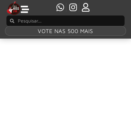
VOTE NAS 500 MAIS
Tag:
Eye For
Sound Gallery
“I Got Pictures On My Wall”: exposição de
fotos do System Of A Down, pelas lentes do
fotógrafo Greg Watermann na Eye For Sound