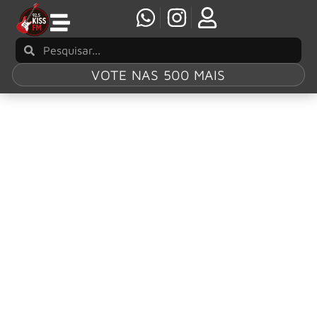
VOTE NAS 500 MAIS
Tag:
Evanescence
“Bring Me to Life”, do Evanescence, conquista
certificação de Diamante nos Estados Unidos
O clássico “Bring Me to Life”, do Evanescence, acaba de
alcançar um novo marco histórico.