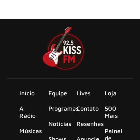
se apresentar no Rock in Rio em 2024 e fez um show
potente
Início
Equipe
Lives
Loja
A
Programas
Contato
500
Rádio
Mais
Notícias
Resenhas
Músicas
Painel
de
Shows
Anuncie