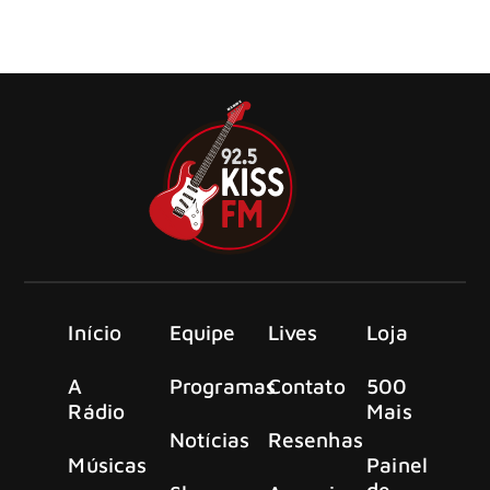
adulto/rock, inicia no próximo dia 12 de julho a
programação especial em comemoração aos seus 25 anos
de atuação no dial paulistano.
Início
Equipe
Lives
Loja
A
Programas
Contato
500
Rádio
Mais
Notícias
Resenhas
Músicas
Painel
de