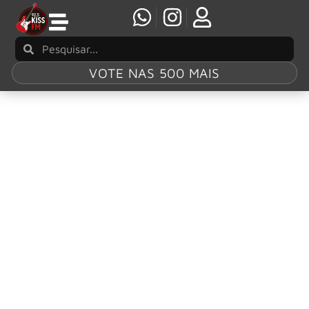
VOTE NAS 500 MAIS
Tag:
Edifício
Martinelli
Kiss FM inicia comemorações de 25 anos com
evento no Edifício Martinelli em São Paulo
A Kiss FM 92.5 de São Paulo, emissora voltada ao formato